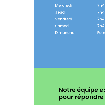
Mercredi
7h4
Jeudi
7h4
Vendredi
7h4
Samedi
7h4
Dimanche
Fer
Notre équipe es
pour répondre 