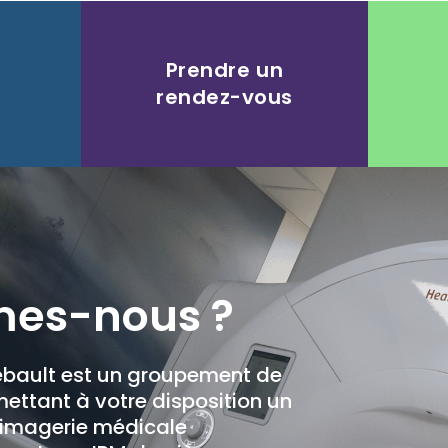
Prendre un
rendez-vous
es-nous ?
iebault est un groupement de
ettant à votre disposition un
'imagerie médicale