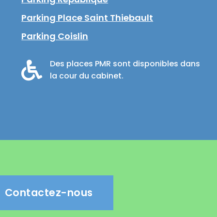
Parking Place Saint Thiebault
Parking Coislin
Des places PMR sont disponibles dans
la cour du cabinet.
Contactez-nous