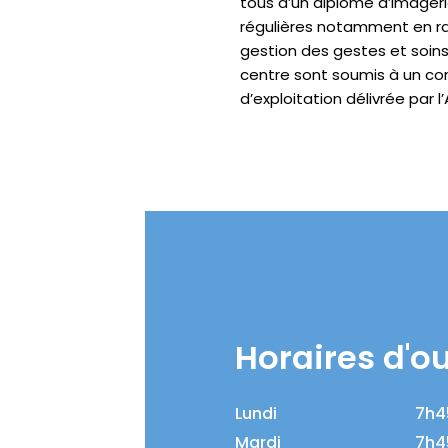
tous d’un diplôme d’imageri
régulières notamment en ra
gestion des gestes et soin
centre sont soumis à un co
d’exploitation délivrée par l’
Horaires d'o
Lundi
7h4
Mardi
7h4