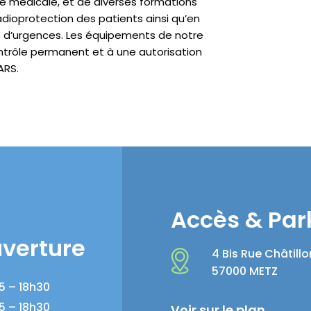
e médicale, et de diverses formations
dioprotection des patients ainsi qu’en
s d’urgences. Les équipements de notre
ntrôle permanent et à une autorisation
ARS.
Accès & Par
uverture
4 Bis Rue Châtillo
57000 METZ
5 – 18h30
5 – 18h30
Voir sur le plan